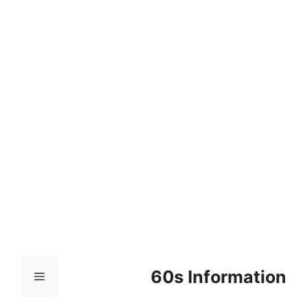
컨
텐
츠
로
건
너
뛰
기
60s Information
메