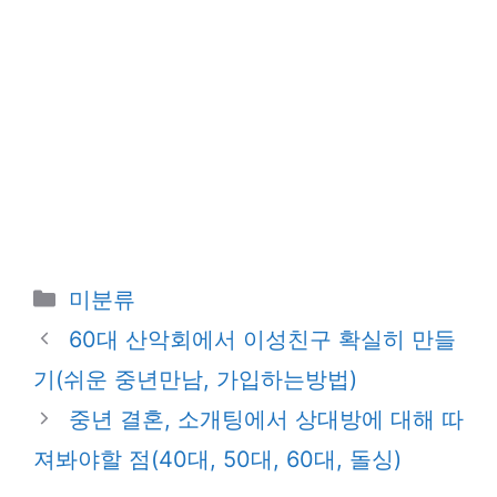
카
미분류
테
60대 산악회에서 이성친구 확실히 만들
고
기(쉬운 중년만남, 가입하는방법)
리
중년 결혼, 소개팅에서 상대방에 대해 따
져봐야할 점(40대, 50대, 60대, 돌싱)