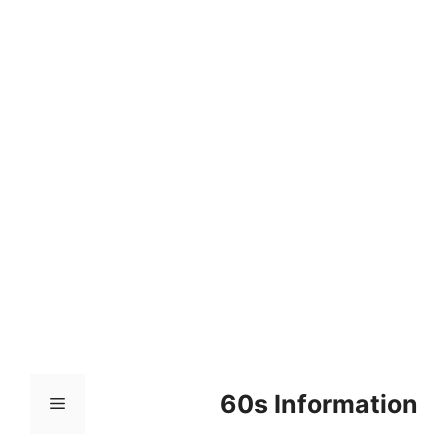
컨
텐
츠
로
건
너
뛰
기
60s Information
메