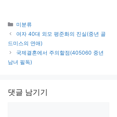
카
미분류
테
여자 40대 외모 평준화의 진실(중년 골
고
드미스의 연애)
리
국제결혼에서 주의할점(405060 중년
남녀 필독)
댓글 남기기
댓
글