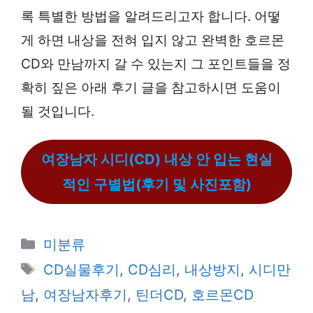
록 특별한 방법을 알려드리고자 합니다. 어떻
게 하면 내상을 전혀 입지 않고 완벽한 호르몬
CD와 만남까지 갈 수 있는지 그 포인트들을 정
확히 짚은 아래 후기 글을 참고하시면 도움이
될 것입니다.
여장남자 시디(CD) 내상 안 입는 현실
적인 구별법(후기 및 사진포함)
카
미분류
테
태
CD실물후기
,
CD심리
,
내상방지
,
시디만
고
그
남
,
여장남자후기
,
틴더CD
,
호르몬CD
리