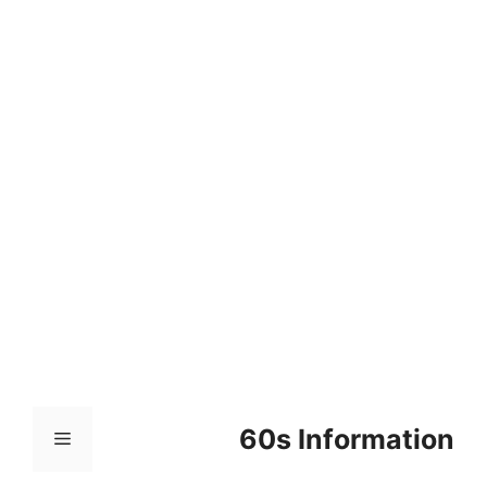
컨
텐
츠
로
건
너
뛰
기
60s Information
메