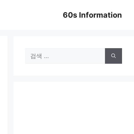
60s Information
검
색: