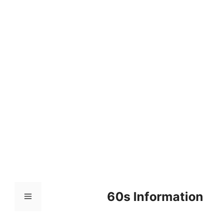
컨
텐
츠
로
건
너
뛰
기
60s Information
메