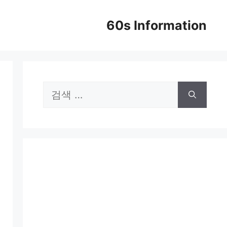
60s Information
검
색: