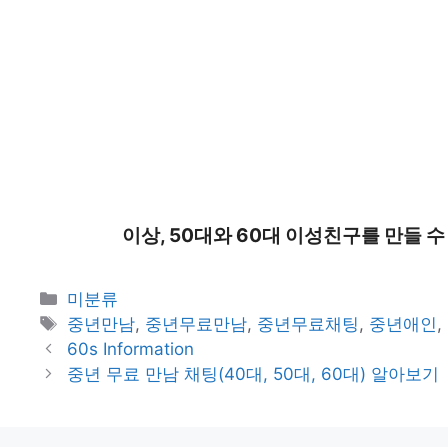
이상, 50대와 60대 이성친구를 만들 
카
미분류
테
태
중년만남
,
중년무료만남
,
중년무료채팅
,
중년애인
,
고
그
60s Information
리
중년 무료 만남 채팅(40대, 50대, 60대) 알아보기