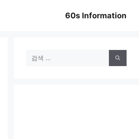
60s Information
검
색: