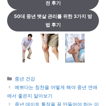
전 후기
50대 중년 뱃살 관리를 위한 3가지 방
법 후기
카
중년 건강
테
예쁘다는 칭찬을 어떻게 해야 중년 연애
고
에서 좋은지 알아보기
리
중년 데이트 통장을 꼭 만들어야 하는 이