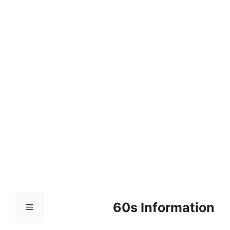
컨
텐
츠
로
건
너
뛰
기
60s Information
메