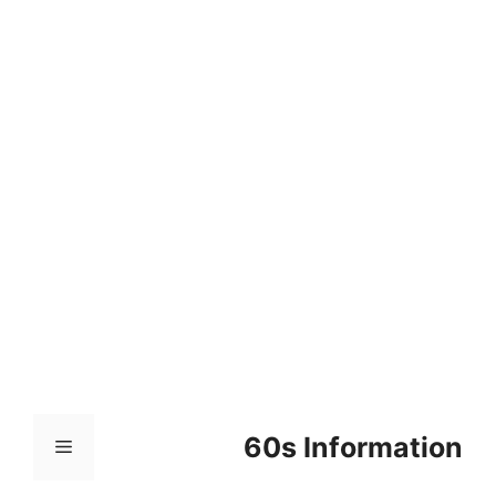
컨
텐
츠
로
건
너
뛰
기
60s Information
메