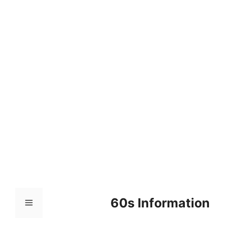
컨
텐
츠
로
건
너
뛰
기
60s Information
메