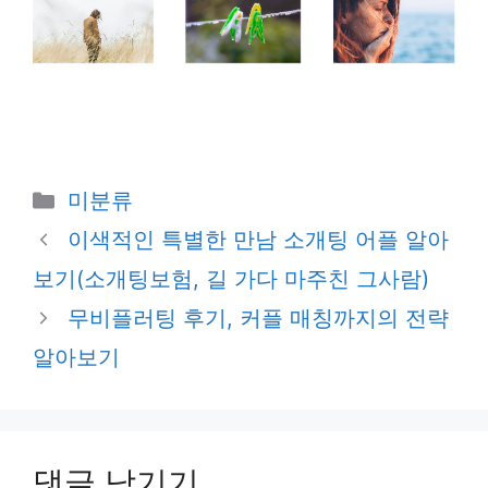
카
미분류
테
이색적인 특별한 만남 소개팅 어플 알아
고
보기(소개팅보험, 길 가다 마주친 그사람)
리
무비플러팅 후기, 커플 매칭까지의 전략
알아보기
댓글 남기기