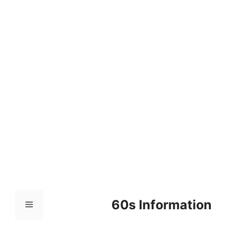
컨
텐
츠
로
건
너
뛰
기
60s Information
메