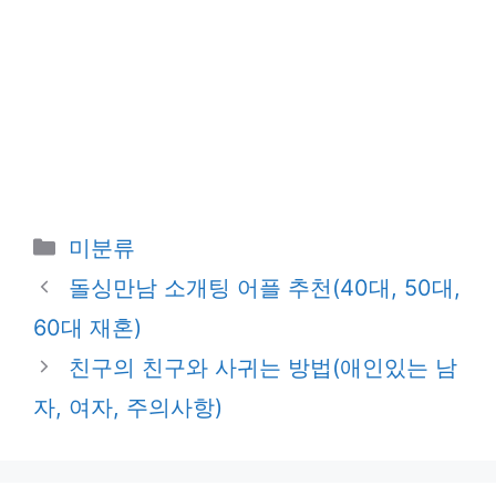
카
미분류
테
돌싱만남 소개팅 어플 추천(40대, 50대,
고
60대 재혼)
리
친구의 친구와 사귀는 방법(애인있는 남
자, 여자, 주의사항)