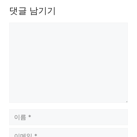
댓글 남기기
댓
글
이
름
이