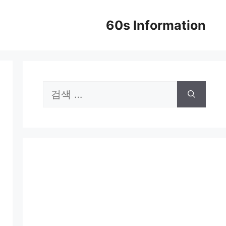
60s Information
검
색: