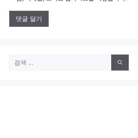
트
검
색: