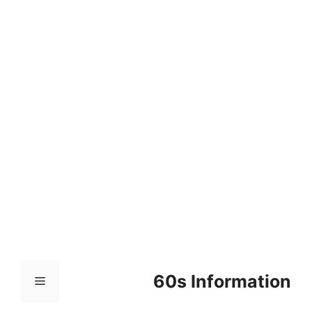
컨
텐
츠
로
건
너
뛰
기
60s Information
메