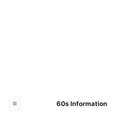
컨
텐
츠
로
건
너
뛰
기
60s Information
메