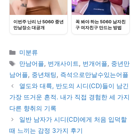
이번주 난리 난 5060 중년
꼭 봐야 하는 5060 남자친
만남장소 대공개
구 여자친구 만드는 방법
카
미분류
테
태
만남어플
,
번개사이트
,
번개어플
,
중년만
고
그
남어플
,
중년채팅
,
즉석으로만날수있는어플
리
열도와 대륙, 반도의 시디(CD)들이 남긴
가장 뜨거운 흔적. 내가 직접 경험한 세 가지
다른 향취의 기록
일반 남자가 시디(CD)에게 처음 입덕할
때 느끼는 감정 3가지 후기