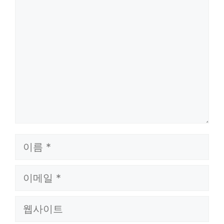
댓
글
이
름
이
메
웹
일
사