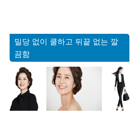
밀당 없이 쿨하고 뒤끝 없는 깔
끔함