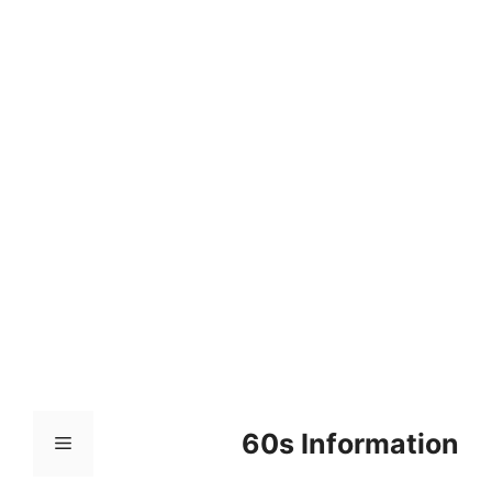
컨
텐
츠
로
건
너
뛰
기
60s Information
메