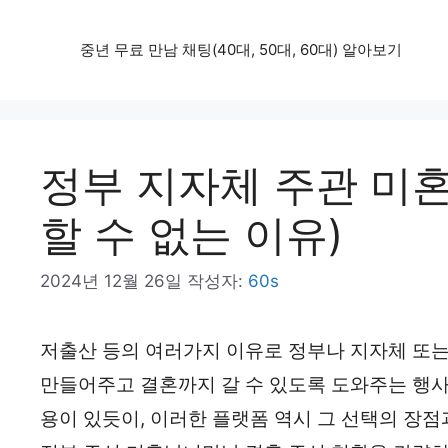
컨
중년 무료 만남 채팅(40대, 50대, 60대) 알아보기
텐
츠
로
건
정부 지자체 주관 미
너
할 수 없는 이유)
뛰
기
2024년 12월 26일
작성자:
60s
저출산 등의 여러가지 이유로 정부나 지자체 또
만들어주고 결혼까지 갈 수 있도록 도와주는 행사
용이 있듯이, 이러한 플랫폼 역시 그 선택의 장점