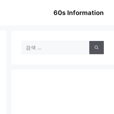
60s Information
검
색: