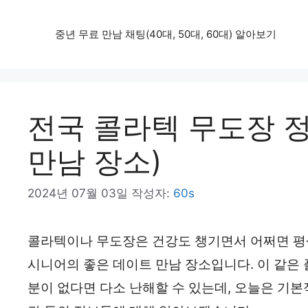
컨
중년 무료 만남 채팅(40대, 50대, 60대) 알아보기
텐
츠
로
건
전국 콜라텍 무도장 
너
만남 장소)
뛰
기
2024년 07월 03일
작성자:
60s
콜라텍이나 무도장은 건강도 챙기면서 어쩌면 평생
시니어의 좋은 데이트 만남 장소입니다. 이 같은
분이 없다면 다소 난해할 수 있는데, 오늘은 기본