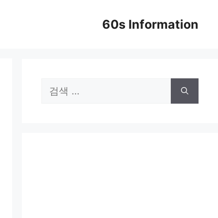
60s Information
검
색: