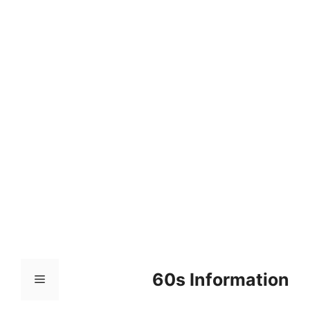
컨
텐
츠
로
건
너
뛰
기
60s Information
메