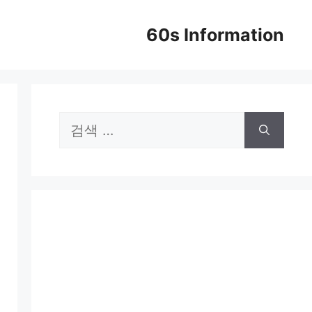
60s Information
검
색: