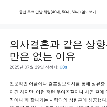
컨
중년 무료 만남 채팅(40대, 50대, 60대) 알아보기
텐
츠
로
건
의사결혼과 같은 상향
너
만은 없는 이유
뛰
기
2025년 07월 29일
작성자:
60s
전문적인 어플이나 결혼정보회사를 통해 상류층 
이긴 하지만, 이런 저런 우여곡절이나 사연 끝에
직이나 꽤 잘나가는 사람과의 상향혼에 성공했다