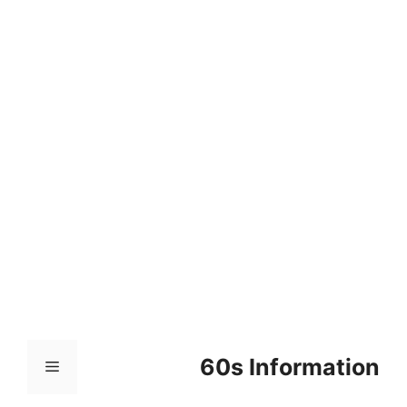
컨
텐
츠
로
건
너
뛰
기
60s Information
메