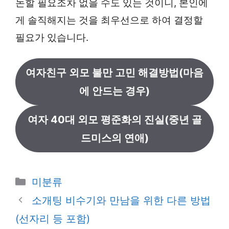
논할 필요조차 없을 수도 있는 것이니, 본인에
게 솔직해지는 것을 최우선으로 하여 결정할
필요가 있습니다.
여자친구 외모 불만 고민 해결방법(마음
에 안드는 경우)
여자 40대 외모 평준화의 진실(중년 골
드미스의 연애)
카
미분류
테
소개팅 비수기와 만남을 위한 다른 방법
고
(선자리 등 포함)
리