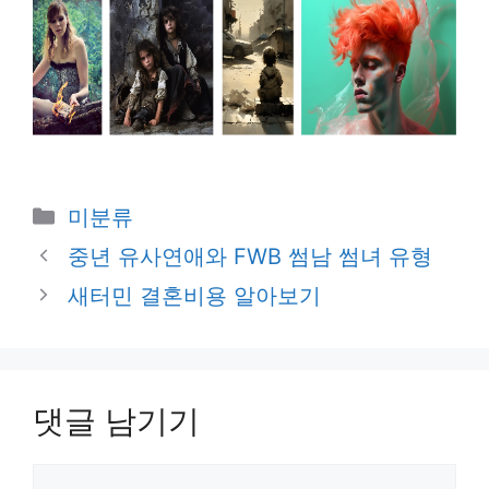
카
미분류
테
중년 유사연애와 FWB 썸남 썸녀 유형
고
새터민 결혼비용 알아보기
리
댓글 남기기
댓