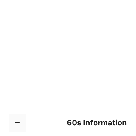
컨
텐
츠
로
건
너
뛰
기
60s Information
메