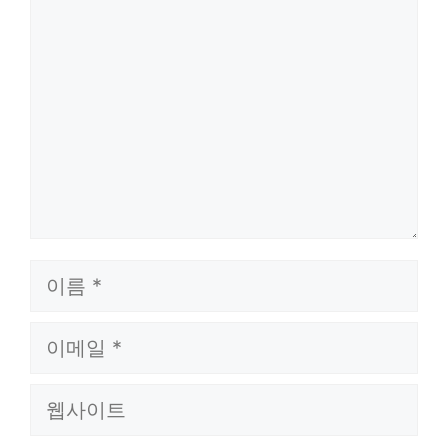
글
이
름
이
메
웹
일
사