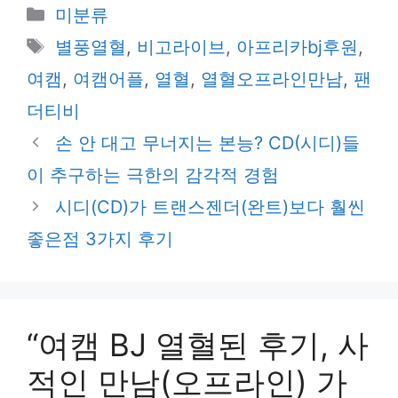
카
미분류
테
태
별풍열혈
,
비고라이브
,
아프리카bj후원
,
고
그
여캠
,
여캠어플
,
열혈
,
열혈오프라인만남
,
팬
리
더티비
손 안 대고 무너지는 본능? CD(시디)들
이 추구하는 극한의 감각적 경험
시디(CD)가 트랜스젠더(완트)보다 훨씬
좋은점 3가지 후기
“여캠 BJ 열혈된 후기, 사
적인 만남(오프라인) 가