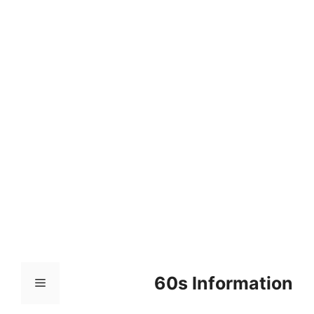
컨
텐
츠
로
건
너
뛰
기
60s Information
메