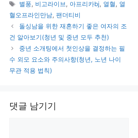
테
태
별풍
,
비고라이브
,
아프리카bj
,
열혈
,
열
고
그
혈오프라인만남
,
팬더티비
리
돌싱남을 위한 재혼하기 좋은 여자의 조
건 알아보기(청년 및 중년 모두 추천)
중년 소개팅에서 첫인상을 결정하는 필
수 외모 요소와 주의사항(청년, 노년 나이
무관 적용 법칙)
댓글 남기기
댓
글