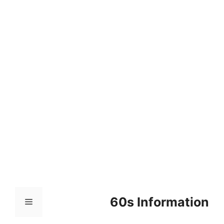
컨
텐
츠
로
건
너
뛰
기
60s Information
메