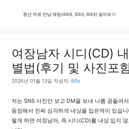
컨
중년 무료 만남 채팅(40대, 50대, 60대) 알아보기
텐
츠
로
건
여장남자 시디(CD) 
너
별법(후기 및 사진포함
뛰
기
2026년 01월 13일
작성자:
60s
저는 SNS 사진만 보고 DM을 보내 나름 공들여
등장해서 진짜 심각하게 내상을 입은적이 있습니다
떻게 하면 여장남자, 즉 시디(CD)를 내상 입지