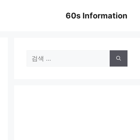
60s Information
검
색: