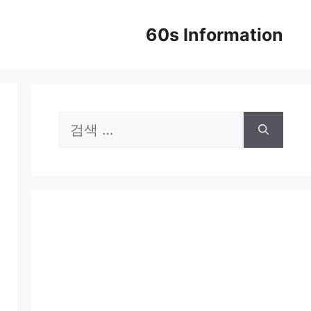
60s Information
검
색: