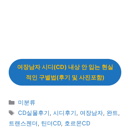
여장남자 시디(CD) 내상 안 입는 현실
적인 구별법(후기 및 사진포함)
카
미분류
테
태
CD실물후기
,
시디후기
,
여장남자
,
완트
,
고
그
트랜스젠더
,
틴더CD
,
호르몬CD
리