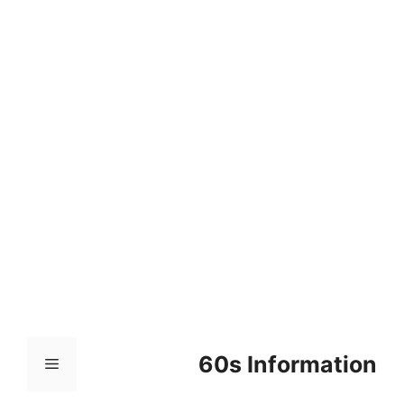
컨
텐
츠
로
건
너
뛰
기
60s Information
메