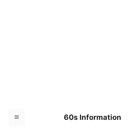
컨
텐
츠
로
건
너
뛰
기
60s Information
메