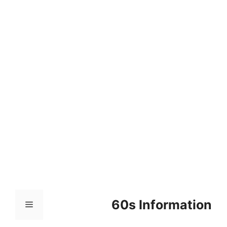
컨
텐
츠
로
건
너
뛰
기
60s Information
메