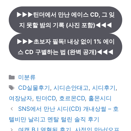
▶▶▶틴더에서 만난 에이스 CD, 그 잊
지 못할 밤의 기록 (사진 포함)◀◀◀
▶▶▶초보자 필독! 내상 없이 1% 에이
스 CD 구별하는 법 (완벽 공개)◀◀◀
카
미분류
테
태
CD실물후기
,
시디손안대고
,
시디후기
,
고
그
여장남자
,
틴더CD
,
호르몬CD
,
홀몬시디
리
SNS에서 만난 시디(CD) 개내상썰 – 호
텔비만 날리고 멘탈 털린 솔직 후기
여캠 BJ 열혈된 후기, 사적인 만남(오프