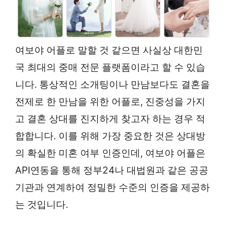
여보야 어플로 말할 것 같으면 사실상 대한민
국 최대의 중매 전문 플랫폼이라고 할 수 있습
니다. 통상적인 소개팅이나 만남보다도 결혼을
전제로 한 만남을 위한 어플로, 진중성을 가지
고 결혼 상대를 진지하게 찾고자 하는 경우 적
합합니다. 이를 위해 가장 중요한 것은 상대방
의 확실한 미혼 여부 인증인데, 여보야 어플은
API연동을 통해 정부24나 대법원과 같은 공공
기관과 연계하여 정밀한 수준의 인증을 제공하
는 것입니다.