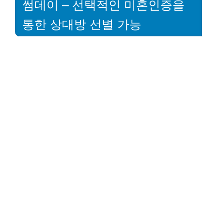
썸데이 – 선택적인 미혼인증을
통한 상대방 선별 가능