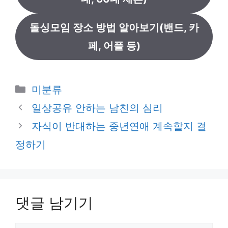
돌싱모임 장소 방법 알아보기(밴드, 카
페, 어플 등)
카
미분류
테
일상공유 안하는 남친의 심리
고
자식이 반대하는 중년연애 계속할지 결
리
정하기
댓글 남기기