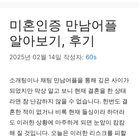
뉴
미혼인증 만남어플
알아보기, 후기
2025년 02월 14일
작성자:
60s
소개팅이나 채팅 만남어플을 통해 깊은 사이가
되었지만 막상 알고 보니 현재 결혼을 한 상태
라면 참 난감하지 않을 수 없습니다. 한번도 결
혼한 적이 없거나 비록 현재 돌싱이라 하더라
도 이러한 상황에 마주하게 되면 눈앞이 캄캄
해 질 것입니다. 오늘은 이러한 리스크를 피할