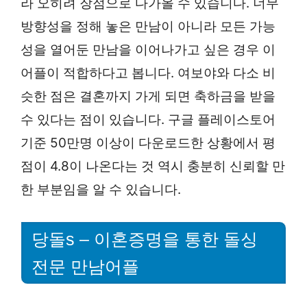
라 오히려 장점으로 다가올 수 있습니다. 너무
방향성을 정해 놓은 만남이 아니라 모든 가능
성을 열어둔 만남을 이어나가고 싶은 경우 이
어플이 적합하다고 봅니다. 여보야와 다소 비
슷한 점은 결혼까지 가게 되면 축하금을 받을
수 있다는 점이 있습니다. 구글 플레이스토어
기준 50만명 이상이 다운로드한 상황에서 평
점이 4.8이 나온다는 것 역시 충분히 신뢰할 만
한 부분임을 알 수 있습니다.
당돌s – 이혼증명을 통한 돌싱
전문 만남어플