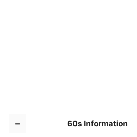
컨
텐
츠
로
건
너
뛰
기
60s Information
메