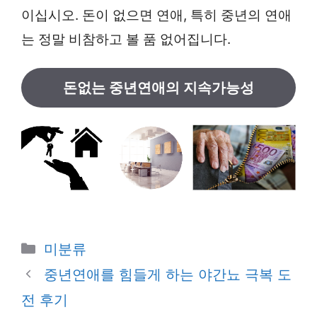
이십시오. 돈이 없으면 연애, 특히 중년의 연애
는 정말 비참하고 볼 품 없어집니다.
돈없는 중년연애의 지속가능성
카
미분류
테
중년연애를 힘들게 하는 야간뇨 극복 도
고
전 후기
리