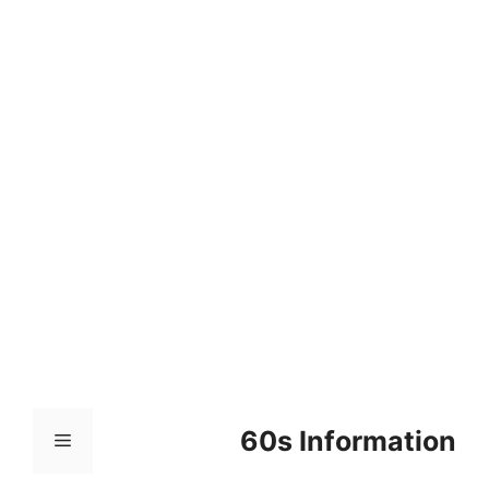
컨
텐
츠
로
건
너
뛰
기
60s Information
메