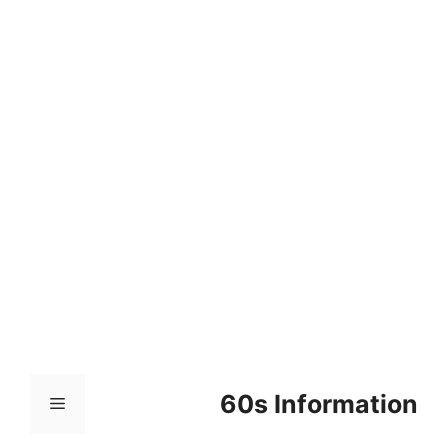
컨
텐
츠
로
건
너
뛰
기
60s Information
메