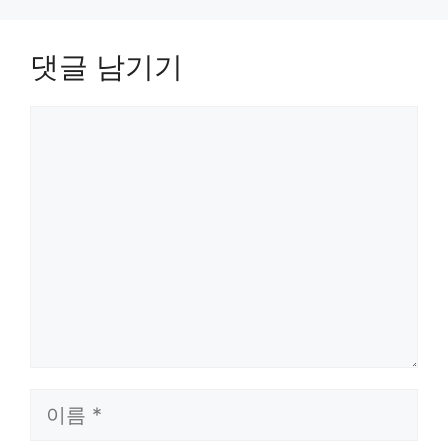
댓글 남기기
댓
글
이
름