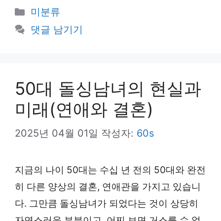
카
미분류
테
댓글 남기기
고
리
50대 돌싱남녀의 현실과
미래(연애와 결혼)
2025년 04월 01일
작성자:
60s
지금의 나이 50대는 수십 년 전의 50대와 완전
히 다른 양상의 결혼, 연애관을 가지고 있습니
다. 그만큼 돌싱남녀가 되었다는 것이 상당히
자연스러운 부분이고, 어찌 보면 거스를 수 없