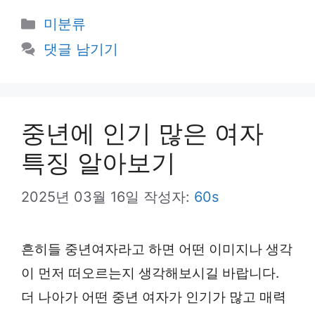
카
미분류
테
댓글 남기기
고
리
중년에 인기 많은 여자
특징 알아보기
2025년 03월 16일
작성자:
60s
흔히들 중년여자라고 하면 어떤 이미지나 생각
이 먼저 떠오르는지 생각해보시길 바랍니다.
더 나아가 어떤 중년 여자가 인기가 많고 매력