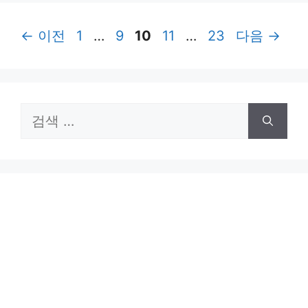
페
페
페
페
페
←
이전
1
…
9
10
11
…
23
다음
→
이
이
이
이
이
지
지
지
지
지
검
색: