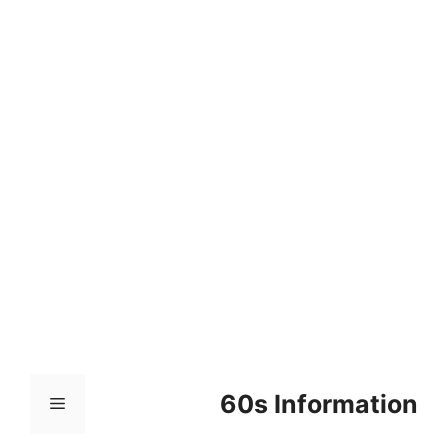
컨
텐
츠
로
건
너
뛰
기
60s Information
메